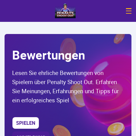
Bewertungen
Lesen Sie ehrliche Bewertungen von
Spielern über Penalty Shoot Out. Erfahren
Sie Meinungen, Erfahrungen und Tipps für
ein erfolgreiches Spiel
SPIELEN