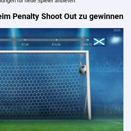
hnungen für neue Spieler anbieten.
eim Penalty Shoot Out zu gewinnen