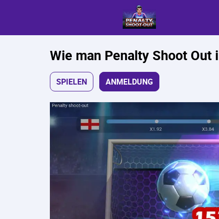
Wie man Penalty Shoot Out i
SPIELEN
ANMELDUNG