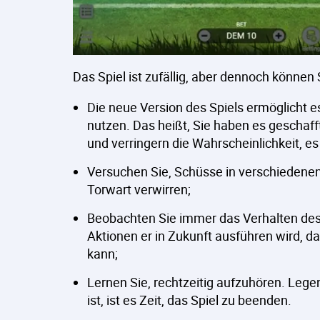
Das Spiel ist zufällig, aber dennoch können 
Die neue Version des Spiels ermöglicht e
nutzen. Das heißt, Sie haben es geschaff
und verringern die Wahrscheinlichkeit, es 
Versuchen Sie, Schüsse in verschiedenen 
Torwart verwirren;
Beobachten Sie immer das Verhalten des 
Aktionen er in Zukunft ausführen wird, da
kann;
Lernen Sie, rechtzeitig aufzuhören. Lege
ist, ist es Zeit, das Spiel zu beenden.