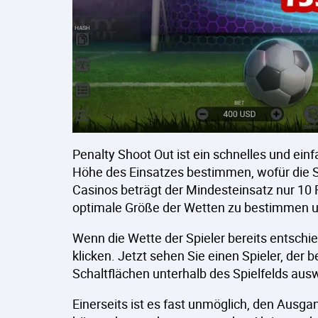
Penalty Shoot Out ist ein schnelles und ei
Höhe des Einsatzes bestimmen, wofür die Sc
Casinos beträgt der Mindesteinsatz nur 10 
optimale Größe der Wetten zu bestimmen und
Wenn die Wette der Spieler bereits entschie
klicken. Jetzt sehen Sie einen Spieler, der 
Schaltflächen unterhalb des Spielfelds aus
Einerseits ist es fast unmöglich, den Ausga