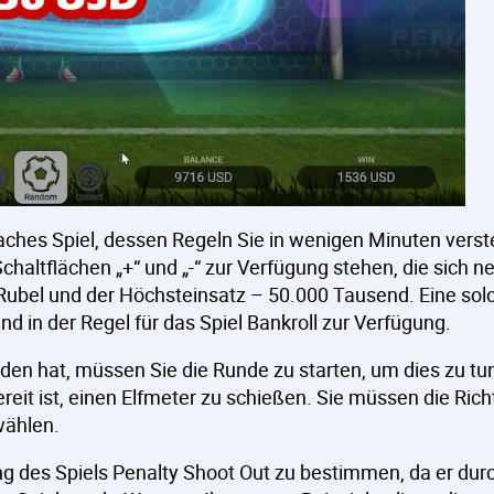
nfaches Spiel, dessen Regeln Sie in wenigen Minuten ver
haltflächen „+“ und „-“ zur Verfügung stehen, die sich n
Rubel und der Höchsteinsatz – 50.000 Tausend. Eine solch
 in der Regel für das Spiel Bankroll zur Verfügung.
den hat, müssen Sie die Runde zu starten, um dies zu tun
bereit ist, einen Elfmeter zu schießen. Sie müssen die Ri
wählen.
ng des Spiels Penalty Shoot Out zu bestimmen, da er durc