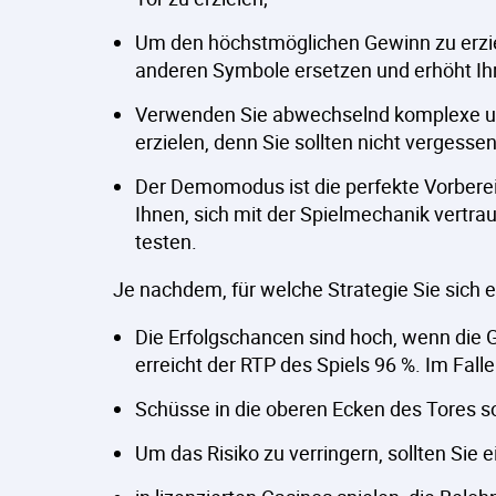
Um den höchstmöglichen Gewinn zu erziel
anderen Symbole ersetzen und erhöht Ih
Verwenden Sie abwechselnd komplexe und 
erzielen, denn Sie sollten nicht vergesse
Der Demomodus ist die perfekte Vorbereit
Ihnen, sich mit der Spielmechanik vertra
testen.
Je nachdem, für welche Strategie Sie sich e
Die Erfolgschancen sind hoch, wenn die G
erreicht der RTP des Spiels 96 %. Im Fall
Schüsse in die oberen Ecken des Tores so
Um das Risiko zu verringern, sollten Sie 