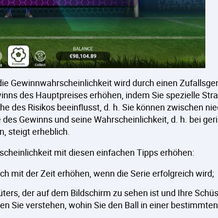
n die Gewinnwahrscheinlichkeit wird durch einen Zufallsg
winns des Hauptpreises erhöhen, indem Sie spezielle St
he des Risikos beeinflusst, d. h. Sie können zwischen n
 des Gewinns und seine Wahrscheinlichkeit, d. h. bei ger
, steigt erheblich.
cheinlichkeit mit diesen einfachen Tipps erhöhen:
ch mit der Zeit erhöhen, wenn die Serie erfolgreich wird;
ters, der auf dem Bildschirm zu sehen ist und Ihre Schüss
 Sie verstehen, wohin Sie den Ball in einer bestimmten 