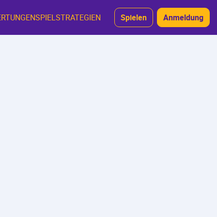
ERTUNGEN
SPIELSTRATEGIEN
Spielen
Anmeldung