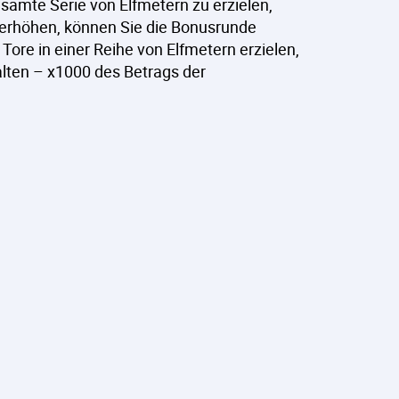
samte Serie von Elfmetern zu erzielen,
 erhöhen, können Sie die Bonusrunde
Tore in einer Reihe von Elfmetern erzielen,
alten – x1000 des Betrags der